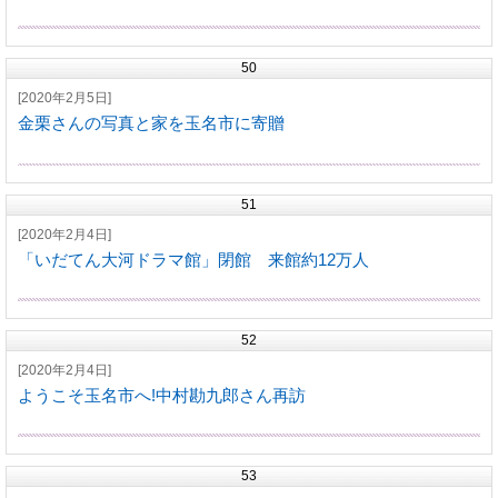
50
[2020年2月5日]
金栗さんの写真と家を玉名市に寄贈
51
[2020年2月4日]
「いだてん大河ドラマ館」閉館 来館約12万人
52
[2020年2月4日]
ようこそ玉名市へ!中村勘九郎さん再訪
53