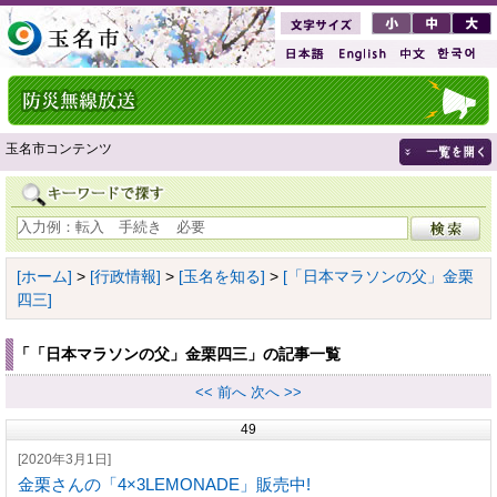
玉名市コンテンツ
[ホーム]
>
[行政情報]
>
[玉名を知る]
>
[「日本マラソンの父」金栗
四三]
「「日本マラソンの父」金栗四三」の記事一覧
<< 前へ
次へ >>
49
[2020年3月1日]
金栗さんの「4×3LEMONADE」販売中!