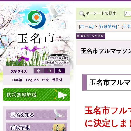
[ホーム]
>
[行政情報]
>
[玉
玉名市フルマラソ
玉名市フルマ
玉名市フル
に決定しまし