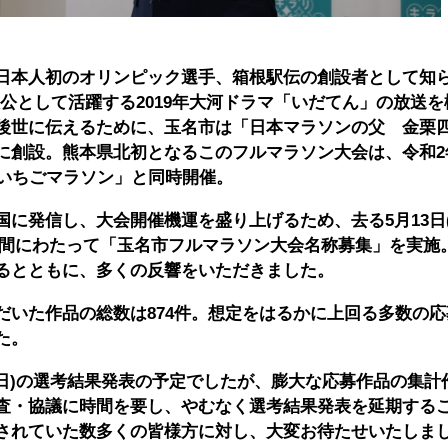
日本人初のオリンピック選手、箱根駅伝の創設者として知ら
人公として活躍する2019年大河ドラマ「いだてん」の放送
後世に伝えるために、玉名市は「日本マラソンの父 金栗
創設。熊本県北初となるこのフルマラソン大会は、令和2年2
島いちごマラソン」と同時開催。
に発信し、大会開催機運を盛り上げるため、去る5月13日(
カ月間にわたって「玉名市フルマラソン大会名称募集」を実施
るとともに、多くの反響をいただきました。
だいた作品の総数は874件。想定をはるかに上回る多数の
た。
木曜日)の選考結果発表の予定でしたが、膨大な応募作品の集
査・協議に時間を要し、やむなく選考結果発表を延期する
されていた数多くの皆様方に対し、大変お待たせいたしま