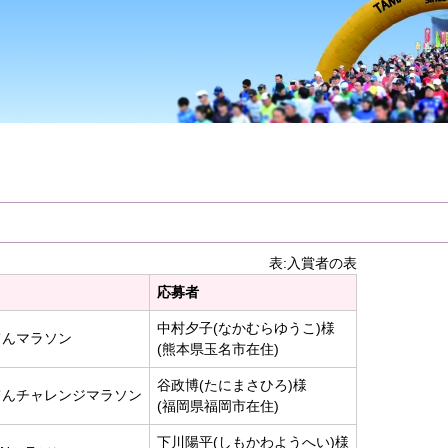
表:入賞者の表
応募者
中村夕子(なかむらゆうこ)様
てんマラソン
(熊本県玉名市在住)
谷政博(たにまさひろ)様
てんチャレンジマラソン
(福岡県福岡市在住)
下川陽平(しもかわようへい)様