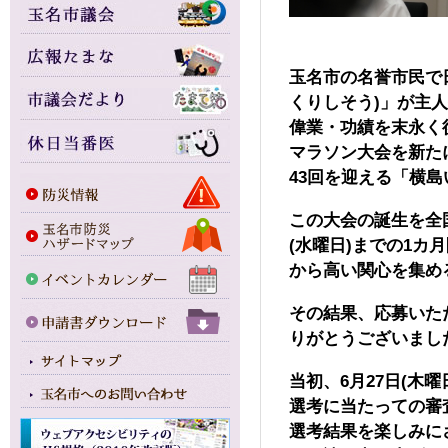
玉名市の名誉市民で
くりしそう)」が主
偉業・功績を末永く
マラソン大会を新たに
43回を迎える「横
この大会の誕生を全国
(水曜日)までの1
から高い関心を集め
その結果、応募いた
りがとうございまし
当初、6月27日(
選考に当たっての審
選考結果を楽しみに