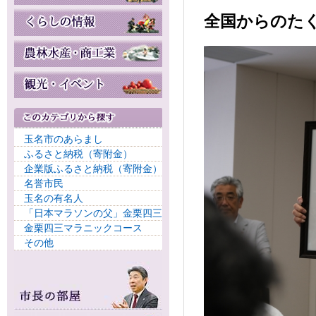
全国からのたく
玉名市のあらまし
ふるさと納税（寄附金）
企業版ふるさと納税（寄附金）
名誉市民
玉名の有名人
「日本マラソンの父」金栗四三
金栗四三マラニックコース
その他