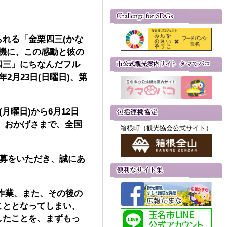
れる「金栗四三(かな
を機に、この感動と彼の
四三」にちなんだフル
月23日(日曜日)、第
月曜日)から6月12日
。おかげさまで、全国
箱根町（観光協会公式サイト）
応募をいただき、誠にあ
計作業、また、その後の
こととなってしまい、
したことを、まずもっ