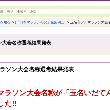
名を知る]
>
[「日本マラソンの父」金栗四三]
> 玉名市フルマラソン大会
ン大会名称選考結果発表
ラソン大会名称選考結果発表
マラソン大会名称が「玉名いだて
た!!