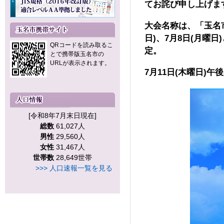
てお詫び申し上げま
大会名称は、「玉名市
日)、7月8日(月曜
QRコードを読み取るこ
定。
とで携帯版玉名市の
URLが表示されます。
7月11日(木曜日)
[令和8年7月末日現在]
総数
61,027人
男性
29,560人
女性
31,467人
世帯数
28,649世帯
>>> 人口速報一覧を見る