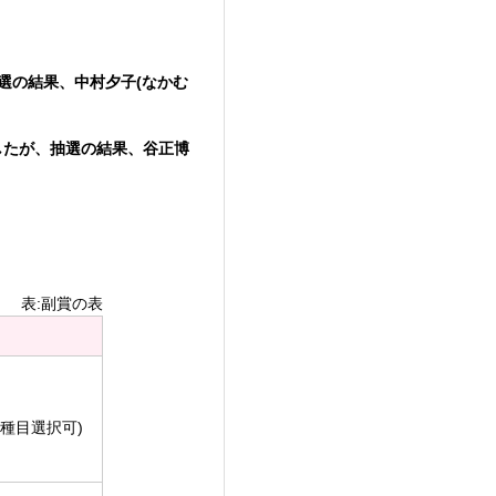
選の結果、中村夕子(なかむ
したが、抽選の結果、谷正博
表:副賞の表
種目選択可)