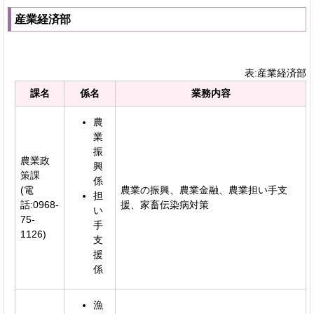
産業経済部
表:産業経済部
課名
係名
業務内容
農
業
振
農業政
興
策課
係
(電
農業の振興、農業金融、農業担い手支
担
話:0968-
援、家畜伝染病対策
い
75-
手
1126)
支
援
係
漁