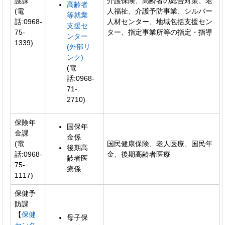
護課
介護保険、高齢者の総合対策、老
高齢者
(電
人福祉、介護予防事業、シルバー
等就業
話:0968-
人材センター、地域包括支援セン
支援セ
75-
ター、指定事業所等の指定・指導
ンター
1339)
(外部リ
ンク)
(電
話:0968-
71-
2710)
保険年
国保年
金課
金係
(電
国民健康保険、老人医療、国民年
後期高
話:0968-
金、後期高齢者医療
齢者医
75-
療係
1117)
保健予
防課
【
保健
母子保