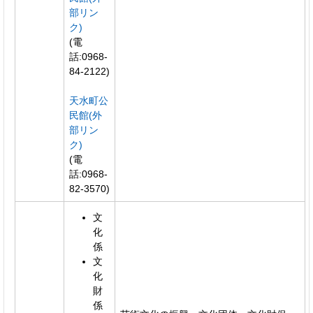
部リン
ク)
(電
話:0968-
84-2122)
天水町公
民館(外
部リン
ク)
(電
話:0968-
82-3570)
文
化
係
文
化
財
係