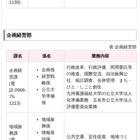
1130)
企画経営部
表:企画経営部
課名
係名
業務内容
行政改革、行政評価、民間委託等
企画係
企画経
の推進、国際交流、自治振興公
経営戦
営課
社、統計調査、合併管理、まち・
略係
(電
ひと・しごと創生、
公立大
話:0968-
九州看護福祉大学の公立大学法人
学準備
75-
化準備業務、玉名市公立大学法人
係
1213)
評価委員会業務
地域振
興係
地域振
情報発
興課
公共交通、定住促進、地域づく
信係
(電