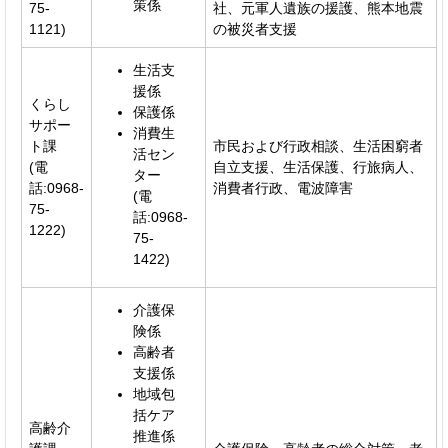
策係
75-
社、元軍人遺族の援護、熊本地震
1121)
の被災者支援
生活支
援係
くらし
保護係
サポー
消費生
ト課
市民および行政相談、生活困窮者
活セン
(電
自立支援、生活保護、行旅病人、
ター
話:0968-
消費者行政、電波障害
(電
75-
話:0968-
1222)
75-
1422)
介護保
険係
高齢者
支援係
地域包
括ケア
高齢介
推進係