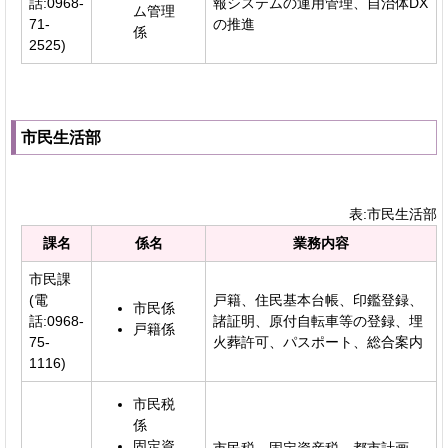
話:0968-
報システムの運用管理、自治体DX
ム管理
71-
の推進
係
2525)
市民生活部
表:市民生活部
課名
係名
業務内容
市民課
(電
戸籍、住民基本台帳、印鑑登録、
市民係
話:0968-
諸証明、原付自転車等の登録、埋
戸籍係
75-
火葬許可、パスポート、総合案内
1116)
市民税
係
固定資