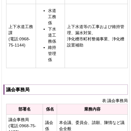
水道
工務
係
上下水道工務
上下水道等の工事および維持管
下水
課
理、漏水対策、
道工
(電話:0968-
浄化槽市町村整備事業、浄化槽
務係
75-1144)
設置補助
維持
管理
係
議会事務局
表:議会事務局
部署名
係名
業務内容
議会事務局
議会
本会議、委員会、請願、陳情など議
(電話:0968-75-
係
会全般