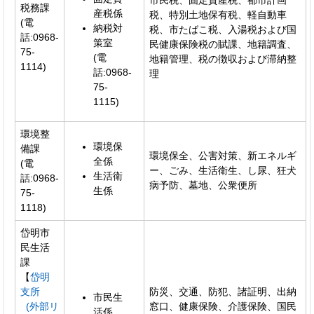
市民税、固定資産税、都市計画
税務課
産税係
税、特別土地保有税、軽自動車
(電
納税対
税、市たばこ税、入湯税および国
話:0968-
策室
民健康保険税の賦課、地籍調査、
75-
(電
地籍管理、税の徴収および滞納整
1114)
話:0968-
理
75-
1115)
環境整
環境保
備課
環境保全、公害対策、新エネルギ
全係
(電
ー、ごみ、生活衛生、し尿、狂犬
生活衛
話:0968-
病予防、墓地、公衆便所
生係
75-
1118)
岱明市
民生活
課
【
岱明
支所
防災、交通、防犯、諸証明、出納
市民生
(外部リ
窓口、健康保険、介護保険、国民
活係