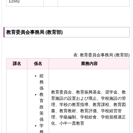
1155)
教育委員会事務局 (教育部)
表: 教育委員会事務局 (教育部)
課名
係名
業務内容
総
務
係
教育委員会、教育振興基金、奨学金、教
教
育施設の設置および廃止、学校施設の管
育
理、学校の教育指導、教育課程、教育図
政
書、教育教材、教育評価、学校経営管
策
理、学級編制、学校給食、学校規模適正
係
化、小中一貫教育
学
務