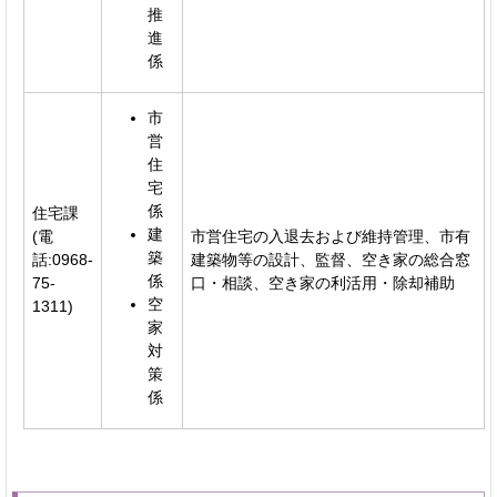
推
進
係
市
営
住
宅
係
住宅課
建
(電
市営住宅の入退去および維持管理、市有
築
話:0968-
建築物等の設計、監督、空き家の総合窓
係
75-
口・相談、空き家の利活用・除却補助
空
1311)
家
対
策
係