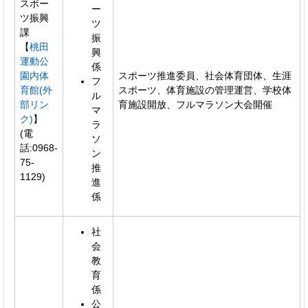
スポー
ー
ツ振興
ツ
課
振
【
桃田
興
運動公
係
園内体
スポーツ推進委員、社会体育団体、生涯
フ
育館(外
スポーツ、体育施設の管理運営、学校体
ル
部リン
育施設開放、フルマラソン大会開催
マ
ク)
】
ラ
(電
ソ
話:0968-
ン
75-
推
1129)
進
係
社
会
教
育
係
公