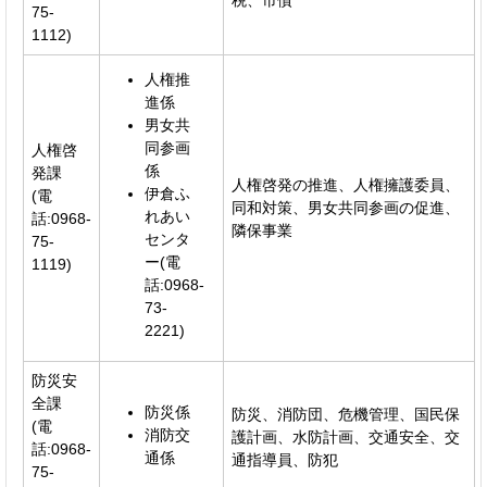
税、市債
75-
1112)
人権推
進係
男女共
同参画
人権啓
係
発課
人権啓発の推進、人権擁護委員、
伊倉ふ
(電
同和対策、男女共同参画の促進、
れあい
話:0968-
隣保事業
センタ
75-
ー(電
1119)
話:0968-
73-
2221)
防災安
全課
防災係
防災、消防団、危機管理、国民保
(電
消防交
護計画、水防計画、交通安全、交
話:0968-
通係
通指導員、防犯
75-