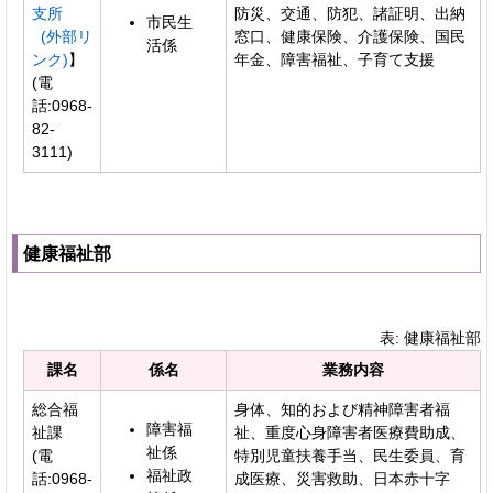
支所
防災、交通、防犯、諸証明、出納
市民生
(外部リ
窓口、健康保険、介護保険、国民
活係
ンク)
】
年金、障害福祉、子育て支援
(電
話:0968-
82-
3111)
健康福祉部
表: 健康福祉部
課名
係名
業務内容
総合福
身体、知的および精神障害者福
障害福
祉課
祉、重度心身障害者医療費助成、
祉係
(電
特別児童扶養手当、民生委員、育
福祉政
話:0968-
成医療、災害救助、日本赤十字