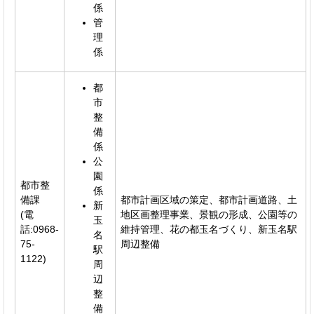
係
管
理
係
都
市
整
備
係
公
園
都市整
係
備課
都市計画区域の策定、都市計画道路、土
新
(電
地区画整理事業、景観の形成、公園等の
玉
話:0968-
維持管理、花の都玉名づくり、新玉名駅
名
75-
周辺整備
駅
1122)
周
辺
整
備