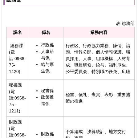
表:総務部
課名
係名
業務内容
行政係
総務課
行政区、行政協力業務、陳情、請
人事給
(電
願、情報公開、個人情報保護、職
与係
話:0968-
員採用、人事、組織機構、人材育
給与厚
75-
成、職員研修、給与、福利厚生、
生係
1420)
公平委員会、特別職の任免、広聴
秘書課
秘書係
(電
秘書、儀礼、褒賞、表彰、重要施
政策推
話:0968-
策の推進
進係
75-
1211)
財政課
(電
予算編成、決算統計、地方交付
財政係
話:0968-