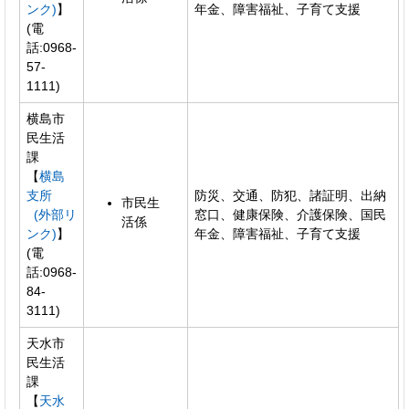
ンク)
】
年金、障害福祉、子育て支援
(電
話:0968-
57-
1111)
横島市
民生活
課
【
横島
支所
防災、交通、防犯、諸証明、出納
市民生
(外部リ
窓口、健康保険、介護保険、国民
活係
ンク)
】
年金、障害福祉、子育て支援
(電
話:0968-
84-
3111)
天水市
民生活
課
【
天水