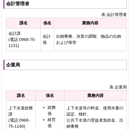
会計管理者
表:会計管理者
課名
係名
業務内容
会計課
会計
出納事務、決算の調製、物品の出納
(電話:0968-75-
係
および保管
1131)
企業局
表:企業局
課名
係名
業務内容
総務
上下水道総務
上下水道等の料金、使用水量の
係
課
認定、検針、
経営
(電話:0968-
公共下水道の受益者負担金、出
係
75-1140)
納事務