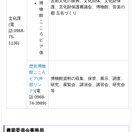
芸術文化の振興、文化団体、文化財保
博
護、文化財保護審議会、博物館、音楽の
物
都 玉名づくり
館
文化課
こ
(電
こ
話:0968-
ろ
75-
ピ
1136)
ア
係
歴史博物
館こころ
ピア(外
博物館資料の収集、保管、展示、調査、
部リン
研究、展覧会、講演会、講習会、研究会
ク)
(電
等
話:0968-
74-3989)
農業委員会事務局