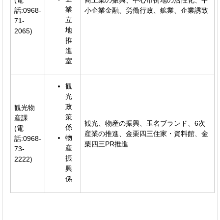
(電
商工業の振興、中心市街地の活性化、中
業
話:0968-
小企業金融、労働行政、鉱業、企業誘致
立
71-
地
2065)
推
進
室
観
光
政
観光物
策
産課
観光、物産の振興、玉名ブランド、6次
係
(電
産業の推進、金栗四三住家・資料館、金
物
話:0968-
栗四三PR推進
産
73-
振
2222)
興
係