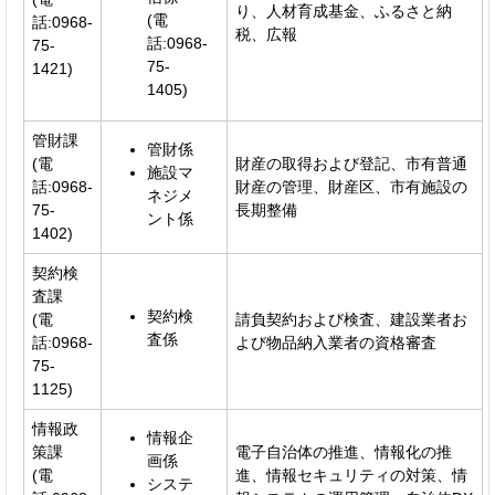
り、人材育成基金、ふるさと納
(電
話:0968-
税、広報
話:0968-
75-
75-
1421)
1405)
管財課
管財係
(電
財産の取得および登記、市有普通
施設マ
話:0968-
財産の管理、財産区、市有施設の
ネジメ
75-
長期整備
ント係
1402)
契約検
査課
契約検
(電
請負契約および検査、建設業者お
査係
話:0968-
よび物品納入業者の資格審査
75-
1125)
情報政
情報企
策課
電子自治体の推進、情報化の推
画係
(電
進、情報セキュリティの対策、情
システ