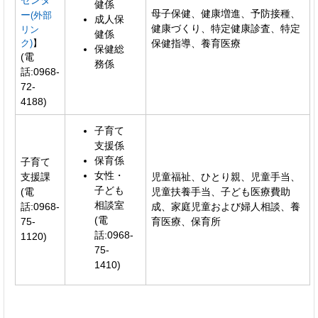
センタ
健係
母子保健、健康増進、予防接種、
ー
(外部
成人保
健康づくり、特定健康診査、特定
リン
健係
ク)
】
保健指導、養育医療
保健総
(電
務係
話:0968-
72-
4188)
子育て
支援係
保育係
子育て
女性・
支援課
児童福祉、ひとり親、児童手当、
子ども
(電
児童扶養手当、子ども医療費助
相談室
話:0968-
成、家庭児童および婦人相談、養
(電
75-
育医療、保育所
話:0968-
1120)
75-
1410)