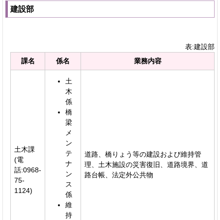
建設部
表:建設部
課名
係名
業務内容
土
木
係
橋
梁
メ
ン
土木課
テ
道路、橋りょう等の建設および維持管
(電
ナ
理、土木施設の災害復旧、道路境界、道
話:0968-
ン
路台帳、法定外公共物
75-
ス
1124)
係
維
持