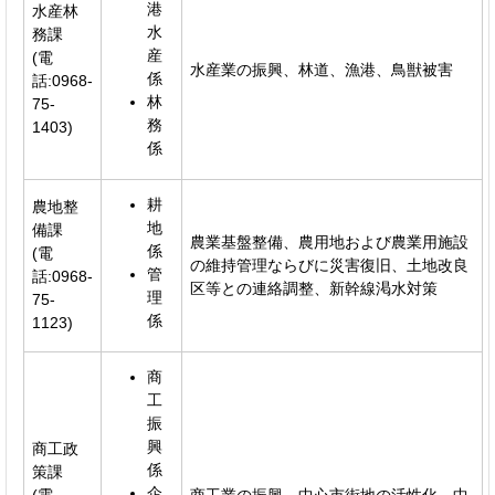
港
水産林
水
務課
産
(電
水産業の振興、林道、漁港、鳥獣被害
係
話:0968-
林
75-
務
1403)
係
耕
農地整
地
備課
農業基盤整備、農用地および農業用施設
係
(電
の維持管理ならびに災害復旧、土地改良
管
話:0968-
区等との連絡調整、新幹線渇水対策
理
75-
係
1123)
商
工
振
興
商工政
係
策課
企