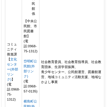
民
館
係
【中央公
民館、市
民図書
館】
(電
コミュ
話:0968-
ニティ
75-1312)
推進課
【
文化
岱明町公
社会教育委員、社会教育指導員、社会教
センタ
民館(外
育団体、生涯学習振興、
ー(外部
部リン
青少年センター、公民館運営、図書館運
リン
ク)
営、地域コミュニティ活動支援、地域な
ク)
】
(電
かよし事業
(電
話:0968-
話:0968-
57-0135)
75-
1312)
横島町公
民館(外