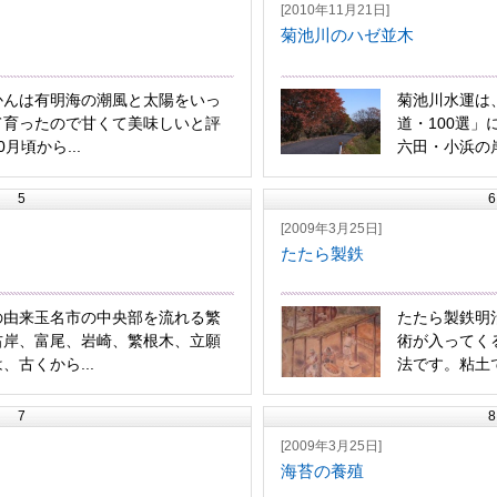
[2010年11月21日]
菊池川のハゼ並木
かんは有明海の潮風と太陽をいっ
菊池川水運は
て育ったので甘くて美味しいと評
道・100選
月頃から...
六田・小浜の岸
5
6
[2009年3月25日]
たたら製鉄
の由来玉名市の中央部を流れる繁
たたら製鉄明
右岸、富尾、岩崎、繁根木、立願
術が入ってく
、古くから...
法です。粘土で
7
8
[2009年3月25日]
海苔の養殖