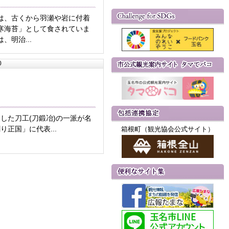
は、古くから羽瀬や岩に付着
寒海苔」として食されていま
、明治...
0
した刀工(刀鍛冶)の一派が名
正国」に代表...
箱根町（観光協会公式サイト）