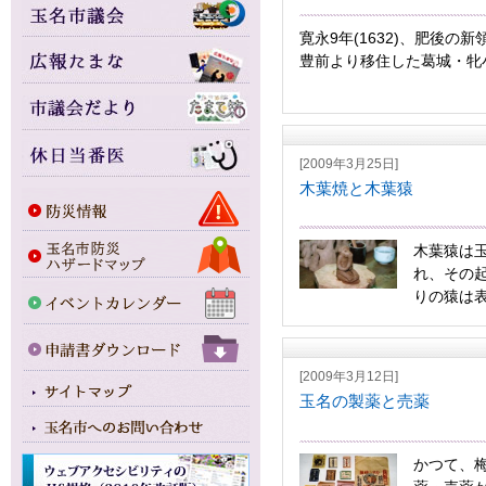
寛永9年(1632)、肥後
豊前より移住した葛城・牝小
[2009年3月25日]
木葉焼と木葉猿
木葉猿は
れ、その
りの猿は表
[2009年3月12日]
玉名の製薬と売薬
かつて、梅