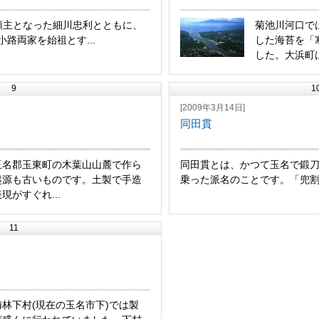
の新領主となった細川忠利とともに、
菊池川河口で
路両家を始祖とす...
した海苔を「
した。大浜町は
9
1
[2009年3月14日]
同田貫
玉名郡玉東町の木葉山山麓で作ら
同田貫とは、かつて玉名で鍛刀
起源も古いものです。土製で手造
乗った派名のことです。「兜割り
現がすぐれ...
11
林下村(現在の玉名市下)では製