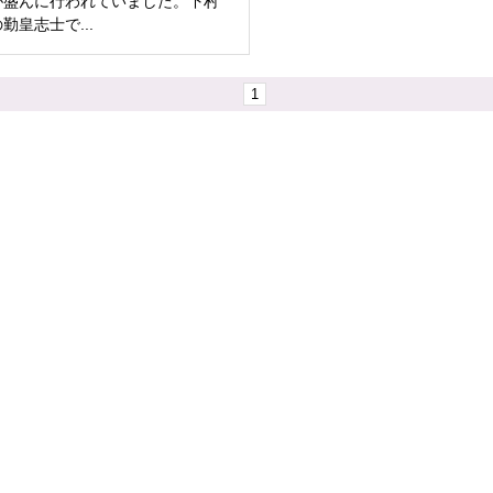
が盛んに行われていました。下村
勤皇志士で...
1