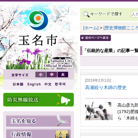
[ホーム]
>
[歴史博物館こころ
「伝統的な産業」の記事一
[2019年2月1日]
高瀬絞り木綿の歴史
高山彦九
(1792
ら「木綿も