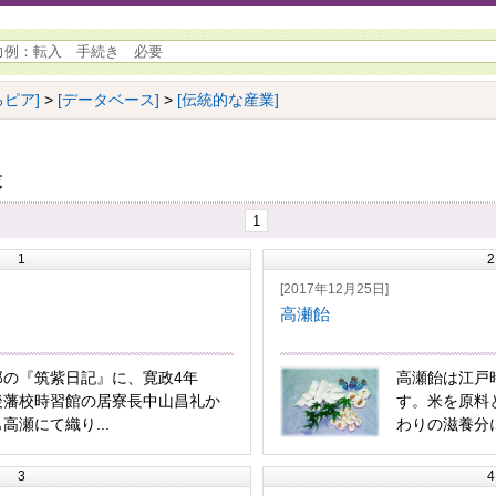
ピア]
>
[データベース]
>
[伝統的な産業]
覧
1
1
2
[2017年12月25日]
高瀬飴
郎の『筑紫日記』に、寛政4年
高瀬飴は江戸
)肥後藩校時習館の居寮長中山昌礼か
す。米を原料
高瀬にて織り...
わりの滋養分に.
3
4