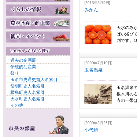
[2013年5月9日]
みかん
天水のみ
ぱい浴び
判です。10
過去の企画展
[2009年7月10日]
伝統的な産業
玉名温泉
祭り
玉名市史通史篇人名索引
岱明町史人名索引
玉名温泉
横島町史人名索引
根木川の
天水町史人名索引
寺の一帯は
その他
[2009年3月25日]
小代焼