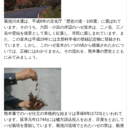
菊池川水運は、平成8年の文化庁「歴史の道・100選」に選ばれて
います。そのうち、六田・小浜の岸辺のハゼ並木は、二ノ岳、三ノ
岳や雲仙を借景として美しく紅葉し、市民に親しまれています。ま
た、この並木は平成19年には文部科学省の登録記念物に登録され
ています。しかし、このハゼ並木がいつの頃から植栽されたかにつ
いては、正確にはわかりません。その流れを、熊本藩の歴史ととも
にみてみましょう。
熊本藩でのハゼ仕立の本格的な始まりは享保8年(1723)といわれて
います。延享元年(1744)には櫨方請込役人をおき、庄屋をとおして
ハゼ栽培を督励しています。菊池川流域でとれたハゼの実は、船便