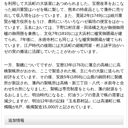
を利用して大浜町の大坂屋にあつめられました。宝暦改革をおこな
った細川重賢はハゼを蝋に製して、熊本の特産品として藩外に売り
出して収入増をはかっています。また、寛延2年(1749)には細川重
賢が櫨方役所をもうけ、農民にいろいろなハゼ栽培の便宜をはかっ
ています。玉名においては、下野口村庄屋・田添橘之允が御側御用
櫨の御用懸を兼務し、文化7年(1810)には大浜村に櫨実御囲蔵が建
てられ、7年後に、永徳寺村にも同じような櫨実御囲蔵が建てられ
ています。江戸時代の後期には大浜町の廻船問屋・村上諸平治がハ
ゼの実の搬送に活躍していたことがわかっています。
一方、製鑞についてですが、宝暦13年(1763)に藩立の高橋にに高
橋製蝋所がおかれ、ここで製造された蝋、主に今の大阪に送られて
好評をえています。その後、安政5年(1858)に山鹿の鍋田村に製鑞
所が新設され、藩内の製蝋所は高橋・新三丁目・八代・水前寺と合
わせ5カ所になりました。製蝋は専売制度をとられ、藩の財源をう
るおしました。明治時代になると、灯油ランプの普及で蝋の需要は
減少しますが、明治12年頃の記録『玉名郡村誌』には高瀬町に蝋
燭職が8戸、蝋燭製造15,000斤と記されています。
追加情報