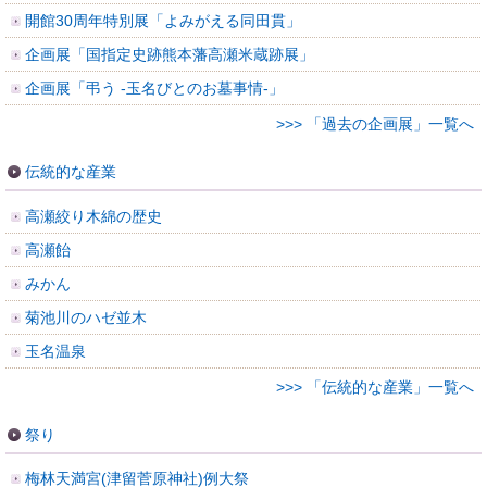
開館30周年特別展「よみがえる同田貫」
企画展「国指定史跡熊本藩高瀬米蔵跡展」
企画展「弔う -玉名びとのお墓事情-」
>>> 「過去の企画展」一覧へ
伝統的な産業
高瀬絞り木綿の歴史
高瀬飴
みかん
菊池川のハゼ並木
玉名温泉
>>> 「伝統的な産業」一覧へ
祭り
梅林天満宮(津留菅原神社)例大祭