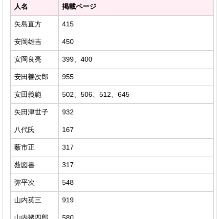
人名
掲載ページ
矢島直方
415
安岡雄吉
450
安岡良亮
399、400
安田善次郎
955
安田義範
502、506、512、645
矢田津世子
932
八代氏
167
薮市正
317
薮図書
317
弥平次
548
山内英三
919
山内幾四郎
580