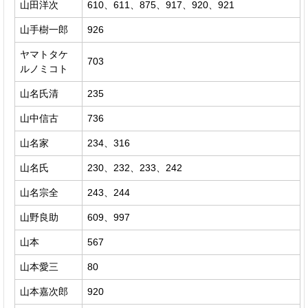
山田洋次
610、611、875、917、920、921
山手樹一郎
926
ヤマトタケ
703
ルノミコト
山名氏清
235
山中信古
736
山名家
234、316
山名氏
230、232、233、242
山名宗全
243、244
山野良助
609、997
山本
567
山本愛三
80
山本嘉次郎
920