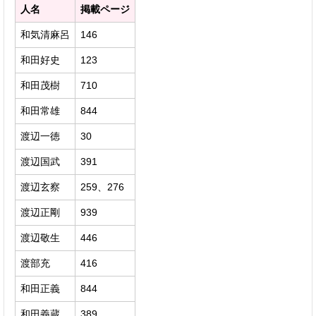
人名
掲載ページ
和気清麻呂
146
和田好史
123
和田茂樹
710
和田常雄
844
渡辺一徳
30
渡辺国武
391
渡辺玄察
259、276
渡辺正剛
939
渡辺敬生
446
渡部充
416
和田正義
844
和田義蔵
389