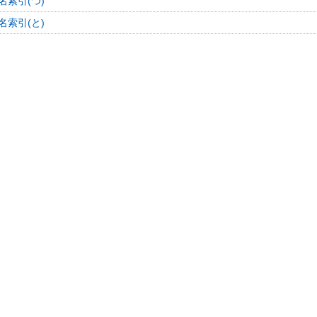
名索引(つ)
名索引(と)