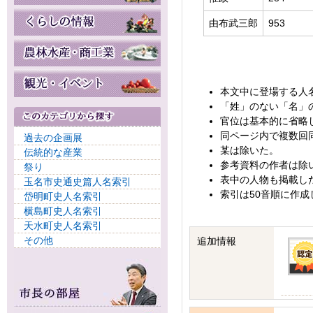
由布武三郎
953
本文中に登場する人
「姓」のない「名」
官位は基本的に省略
同ページ内で複数回
過去の企画展
某は除いた。
伝統的な産業
参考資料の作者は除
祭り
表中の人物も掲載し
玉名市史通史篇人名索引
索引は50音順に作成
岱明町史人名索引
横島町史人名索引
天水町史人名索引
その他
追加情報