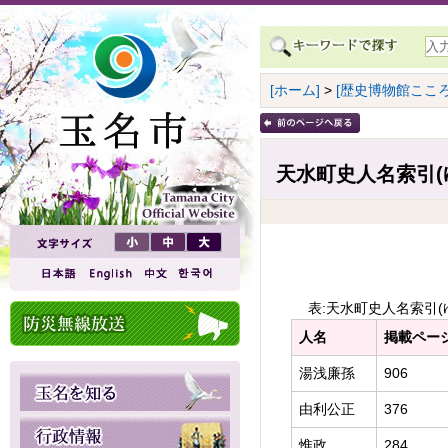
[ホーム]
>
[歴史博物館こころ
天水町史人名索引(
表:天水町史人名索引(
人名
掲載ペー
湯浅廉孫
906
由利公正
376
惟政
284