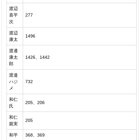
渡辺
喜平
277
次
渡辺
1496
康太
渡邊
康太
1426、1442
郎
渡邉
ハジ
732
メ
和仁
205、206
氏
和仁
205
親実
和平
368、369