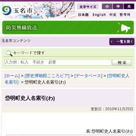
玉名市コンテンツ
[ホーム]
>
[歴史博物館こころピア]
>
[データベース]
>
[岱明町史人
名索引]
> 岱明町史人名索引(わ)
岱明町史人名索引(わ)
更新日：2010年11月25日
表:岱明町史人名索引(わ)