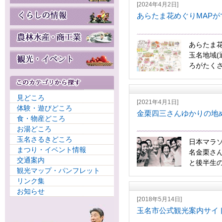
[2024年4月2日]
あらたま花めぐりMAPが
あらたま花
玉名地域(
ろがたくさ
見どころ
[2021年4月1日]
体験・遊びどころ
金栗四三さんゆかりの地
食・物産どころ
お湯どころ
玉名さるきどころ
日本マラ
まつり・イベント情報
名金栗さん
交通案内
と後半生の約
観光マップ・パンフレット
リンク集
お知らせ
[2018年5月14日]
玉名市公式観光案内サイ