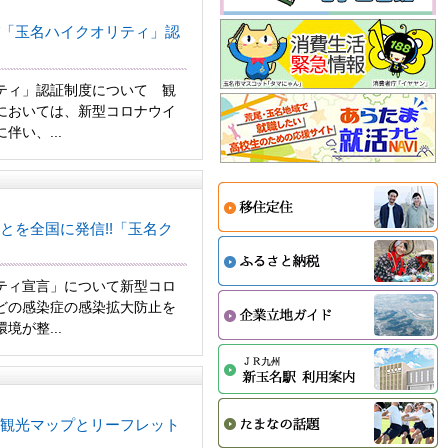
「玉名ハイクオリティ」認
ティ」認証制度について 観
においては、新型コロナウイ
伴い、...
とを全国に発信!!「玉名ク
ティ宣言」について新型コロ
どの感染症の感染拡大防止を
境が整...
観光マップとリーフレット