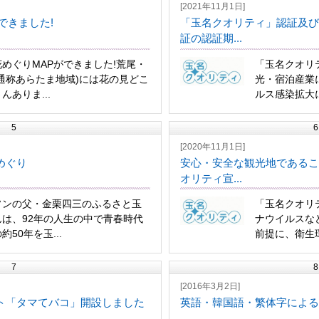
[2021年11月1日]
できました!
「玉名クオリティ」認証及び
証の認証期...
めぐりMAPができました!荒尾・
「玉名クオリ
通称あらたま地域)には花の見どこ
光・宿泊産業
んありま...
ルス感染拡大に
5
6
[2020年11月1日]
めぐり
安心・安全な観光地であるこ
オリティ宣...
ソンの父・金栗四三のふるさと玉
「玉名クオリ
は、92年の人生の中で青春時代
ナウイルスな
50年を玉...
前提に、衛生環
7
8
[2016年3月2日]
ト「タマてバコ」開設しました
英語・韓国語・繁体字による