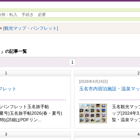
>
[観光マップ・パンフレット]
ト」の記事一覧
1
1
2
[2026年4月24日]
フレット
玉名市内宿泊施設・温泉マッ
光パンフレット玉名旅手帖
玉名観光マッ
・夏号)玉名旅手帖2026(春・夏号)
ップ(2024
MB)(詳細はPDFリン...
覧・温泉マップ(
3
4