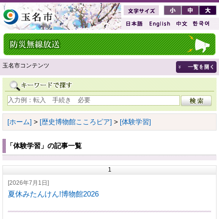
玉名市コンテンツ
[ホーム]
>
[歴史博物館こころピア]
>
[体験学習]
「体験学習」の記事一覧
1
[2026年7月1日]
夏休みたんけん!博物館2026