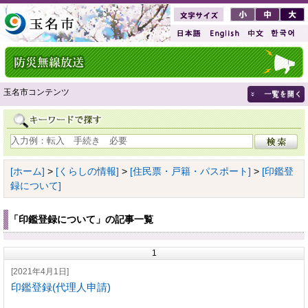
玉名市コンテンツ
[ホーム]
>
[くらしの情報]
>
[住民票・戸籍・パスポート]
>
[印鑑登
録について]
「印鑑登録について」の記事一覧
1
[2021年4月1日]
印鑑登録(代理人申請)