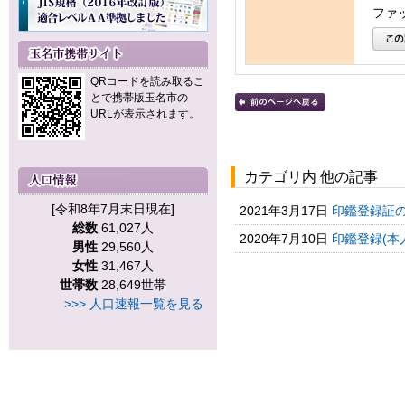
ファッ
QRコードを読み取るこ
とで携帯版玉名市の
URLが表示されます。
カテゴリ内 他の記事
[令和8年7月末日現在]
2021年3月17日
印鑑登録証
総数
61,027人
2020年7月10日
印鑑登録(本
男性
29,560人
女性
31,467人
世帯数
28,649世帯
>>> 人口速報一覧を見る