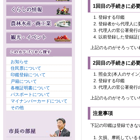
1回目の手続きに必
登録する印鑑
登録者から代理人に
代理人の官公署発行
以前登録した登録証(
上記のものがそろってい
お知らせ
2回目の手続きに必
住民票について
照会文(本人のサイン
印鑑登録について
登録する印鑑
戸籍について
代理人の官公署発行
各種証明書について
パスポートについて
上記のものがそろってい
マイナンバーカードについて
その他
注意事項
下記の印鑑は登録できな
欠損、摩耗している