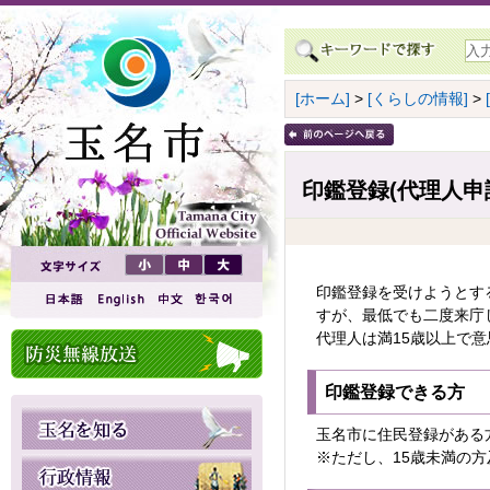
[ホーム]
>
[くらしの情報]
>
印鑑登録(代理人申
印鑑登録を受けようとす
すが、最低でも二度来庁
代理人は満15歳以上で
印鑑登録できる方
玉名市に住民登録がある
※ただし、15歳未満の