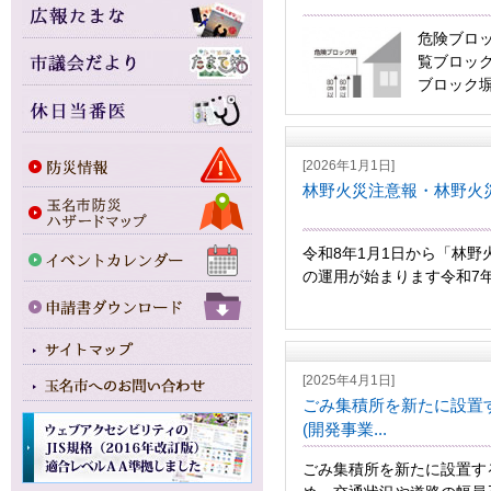
危険ブロ
覧ブロッ
ブロック塀
[2026年1月1日]
林野火災注意報・林野火
令和8年1月1日から「林
の運用が始まります令和7年2
[2025年4月1日]
ごみ集積所を新たに設置
(開発事業...
ごみ集積所を新たに設置す