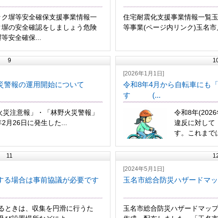
ック塀等安全確保支援事業情報一
住宅耐震化支援事業情報一覧
ク塀の安全確認をしましょう危険
等事業(ページ内リンク)玉名市戸
等安全確保...
9
1
[2026年1月1日]
災警報の運用開始について
令和8年4月から自転車にも
す (...
野火災注意報」・「林野火災警報」
令和8年(20
月26日に発生した...
違反に対して
す。これまでは
11
1
[2024年5月1日]
する場合は事前協議が必要です
玉名市総合防災ハザードマッ
るときは、収集を円滑に行うた
玉名市総合防災ハザードマップ