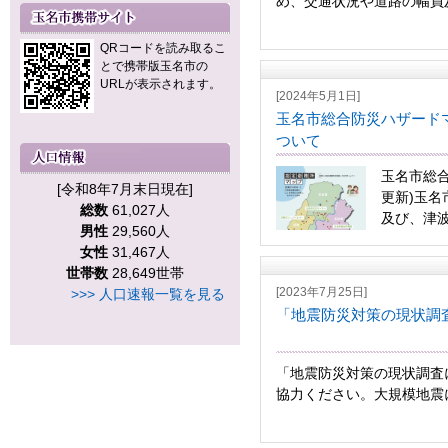
め、交通状況や道路の幅員及
QRコードを読み取るこ
とで携帯版玉名市の
URLが表示されます。
[2024年5月1日]
玉名市総合防災ハザード
ついて
玉名市総合
[令和8年7月末日現在]
更新)玉
総数
61,027人
及び、津波
男性
29,560人
女性
31,467人
世帯数
28,649世帯
[2023年7月25日]
>>> 人口速報一覧を見る
「地震防災対策の現状調
「地震防災対策の現状調査
協力ください。大規模地震に