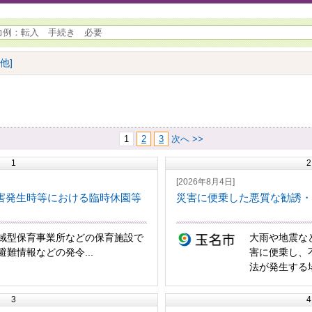
他]
1
2
3
次へ >>
1
2
[2026年8月4日]
害発生時等における臨時休園等
災害に便乗した悪質な勧誘・
域型保育事業所などの保育施設で
大雨や地震な
難情報などの発令...
害に便乗し、
法が発生する場
3
4