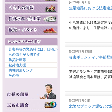
[2026年8月1日]
生活道路における法定速
生活道路における法定速度
の施行により、生活道路にお
災害時等の緊急時には、日頃か
[2026年7月13日]
らの備えが大切です
災害ボランティア事前登
防災計画等
被災地支援
防災関連リンク
災害ボランティア事前登録
その他
祉協議会と熊本県は、災害時
[2026年2月6日]
危険なブロック塀などの