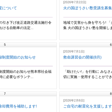
[2026年7月22日]
度について
火の国ぼうさい塾受講生募集
の引き下げ改正道路交通法施行令
地域で災害から身を守ろう! 
ける自動車の法定...
集 火の国ぼうさい塾を開催します
5
6
[2026年7月1日]
録制度開始のお知らせ
救命講習会の開催(8月)
制度開始のお知らせ熊本県社会福
「助けたい!」を行動に みなさ
に必要なボランテ...
切に実施・使用することができま
7
8
[2026年2月6日]
除却費用を補助します!
ご自宅の耐震化を支援します