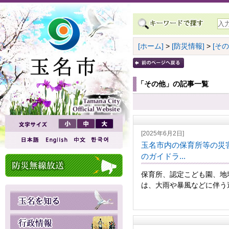
[ホーム]
>
[防災情報]
>
[その
「その他」の記事一覧
[2025年6月2日]
玉名市内の保育所等の災
のガイドラ...
保育所、認定こども園、地
は、大雨や暴風などに伴う避