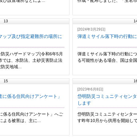
び設置場所などによ...
作成・配布しました、「玉名市総
13
1
[2024年3月29日]
マップ及び指定避難所の場所に
弾道ミサイル落下時の行動に
防災ハザードマップ(令和6年5月
弾道ミサイル落下時の行動に
名市では、水防法、土砂災害防止法
る可能性がある場合、国は全国瞬
防災地域...
15
1
[2023年6月8日]
査に係る住民向けアンケート」
岱明防災コミュニティセンタ
します
に係る住民向けアンケート」へご
岱明防災コミュニティセンター
よる被害は、主に...
す昨年10月から供用を開始して