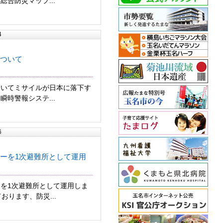
合防災マップ...
4
ついて
ついてミサイルが日本に落下す
時警報システ...
6
ーを1次避難所として運用
を1次避難所として運用しま
おります、防災...