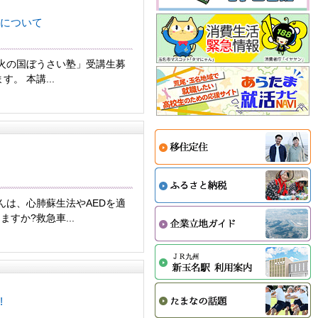
について
「火の国ぼうさい塾」受講生募
。 本講...
んは、心肺蘇生法やAEDを適
すか?救急車...
!