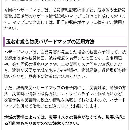
今回のハザードマップは、防災情報記載の冊子と、浸水深や土砂災
害警戒区域等のハザード情報記載のマップに分けて作成しておりま
す。マップにつきましては、冊子の収納ポケットに挟んでご活用く
ださい。
玉名市総合防災ハザードマップの活用方法
ハザードマップは、自然災害が発生した場合の被害を予測して、被
災想定地域や被災範囲、被災程度を表示した地図です。自宅周辺
や、会社周辺の浸水リスクや、土砂災害リスク等をご確認いただ
き、避難が必要な地域であるかの確認や、避難経路、避難場所を確
認いただき、災害予防対策にご活用ください。
また、総合防災ハザードマップの冊子内には、災害対策、避難の方
法、災害時の情報の取得方法、マイタイムラインの作成方法など、
災害予防や災害時に役立つ情報を掲載しておりますので、ハザード
マップと併せて活用いただきますようお願いします。
地域の実情によっては、災害リスクの
着色がなくても、災害が起こ
る可能性もありますのでご注意ください。