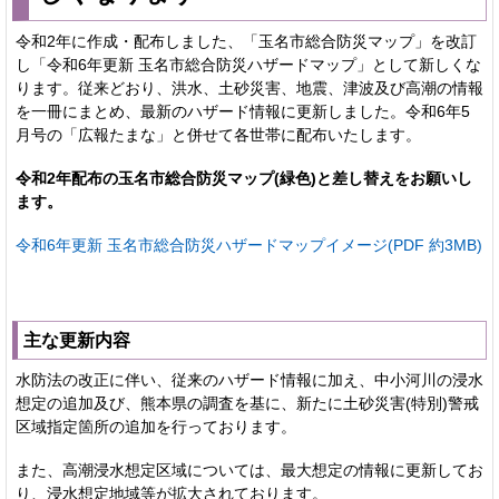
令和2年に作成・配布しました、「玉名市総合防災マップ」を改訂
し「令和6年更新 玉名市総合防災ハザードマップ」として新しくな
ります。従来どおり、洪水、土砂災害、地震、津波及び高潮の情報
を一冊にまとめ、最新のハザード情報に更新しました。令和6年5
月号の「広報たまな」と併せて各世帯に配布いたします。
令和2年配布の玉名市総合防災マップ(緑色)と差し替えをお願いし
ます。
令和6年更新 玉名市総合防災ハザードマップイメージ(PDF 約3MB)
主な更新内容
水防法の改正に伴い、従来のハザード情報に加え、中小河川の浸水
想定の追加及び、熊本県の調査を基に、新たに土砂災害(特別)警戒
区域指定箇所の追加を行っております。
また、高潮浸水想定区域については、最大想定の情報に更新してお
り、浸水想定地域等が拡大されております。