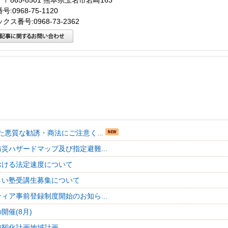
〒865-8501 熊本県玉名市岩崎163
:0968-75-1120
クス番号:0968-73-2362
た悪質な勧誘・商法にご注意く...
災ハザードマップ及び指定避難...
おける法定速度について
さい塾受講生募集について
ィア事前登録制度開始のお知ら...
開催(8月)
強靭化計画地域計画