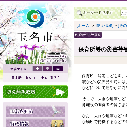
[ホーム]
>
[防災情報]
>
[その
保育所等の災害等
保育所、認定こども園、
震などの災害発生時には
などについて速やかに判
そこで、大雨や地震など
育施設の関係者の皆さま
なお、大雨や地震などの
な場所で待機するなどの