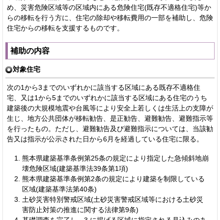
め、災害危険区域等の区域内にある危険住宅(既存不適格住宅)等か
らの移転を行う方に、住宅の除却や移転費用の一部を補助し、危険
住宅からの移転を支援するものです。
補助の内容
対象住宅
次の1から3までのいずれかに該当する区域にある既存不適格住
宅、又は1から5までのいずれかに該当する区域にある住宅のうち
建築後の大規模地震や台風等により安全上若しくは生活上の支障が
生じ、地方公共団体が移転勧告、是正勧告、避難勧告、避難指示等
を行ったもの。ただし、避難勧告及び避難指示については、当該勧
告又は指示が公示された日から6月を経過している住宅に限る。
熊本県建築基準条例第25条の規定により指定した急傾斜地崩
壊危険区域(建築基準法39条第1項)
熊本県建築基準条例第2条の規定により建築を制限している
区域(建築基準法第40条)
土砂災害特別警戒区域(土砂災害警戒区域等における土砂災
害防止対策の推進に関する法律第9条)
基礎調査を完了し、3.に掲げる区域に指定される見込みのあ