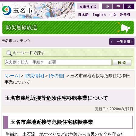
玉名市コンテンツ
[ホーム]
>
[防災情報]
>
[その他]
> 玉名市崖地近接等危険住宅移転
事業について
玉名市崖地近接等危険住宅移転事業について
更新日：2020年8月7日
玉名市崖地近接等危険住宅移転事業
崖崩れ、土石流、地すべりなどの危険から市民の安全を守るた