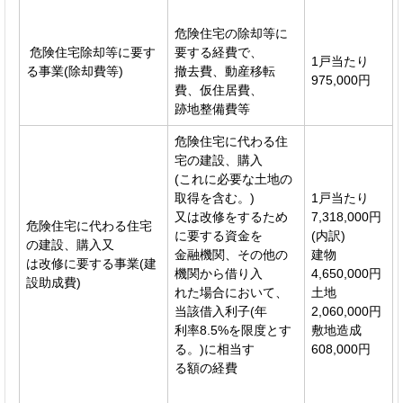
危険住宅の除却等に
危険住宅除却等に要す
要する経費で、
1戸当たり
る事業(除却費等)
撤去費、動産移転
975,000円
費、仮住居費、
跡地整備費等
危険住宅に代わる住
宅の建設、購入
(これに必要な土地の
取得を含む。)
1戸当たり
又は改修をするため
7,318,000円
危険住宅に代わる住宅
に要する資金を
(内訳)
の建設、購入又
金融機関、その他の
建物
は改修に要する事業(建
機関から借り入
4,650,000円
設助成費)
れた場合において、
土地
当該借入利子(年
2,060,000円
利率8.5%を限度とす
敷地造成
る。)に相当す
608,000円
る額の経費