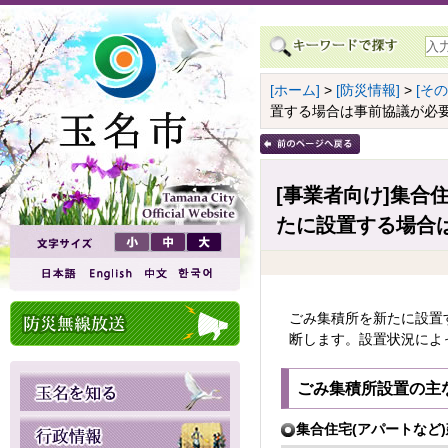
[ホーム]
>
[防災情報]
>
[その
置する場合は事前協議が必
[事業者向け]集合
たに設置する場合
ごみ集積所を新たに設置
断します。設置状況によ
ごみ集積所設置の主
集合住宅(アパートなど