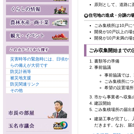
原則として、道路に
住宅地の造成・分譲の
ごみ集積所は10戸
開発が10戸以上の
開発が10戸未満の
ごみ収集開始までの
災害時等の緊急時には、日頃か
書類等の準備
らの備えが大切です
事前協議
防災計画等
事前協議では、
被災地支援
ごみ集積所につ
防災関連リンク
希望の設置場所
その他
市から事業者へ収集
建設開始
ごみ集積場所の届出
建築工事が完了し、
だきます。なお、届