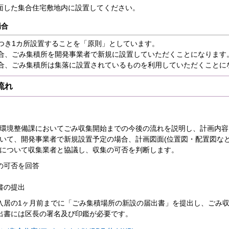
面した集合住宅敷地内に設置してください。
場合
につき1カ所設置することを「原則」としています。
場合、ごみ集積所を開発事業者で新規に設置していただくことになります
場合、ごみ集積所は集落に設置されているものを利用していただくことに
流れ
環境整備課においてごみ収集開始までの今後の流れを説明し、計画内容
いて、開発事業者で新規設置予定の場合、計画図面(位置図・配置図など
について収集業者と協議し、収集の可否を判断します。
の可否を回答
書の提出
入居の1ヶ月前までに「ごみ集積場所の新設の届出書」を提出し、ごみ
出書には区長の署名及び印鑑が必要です。