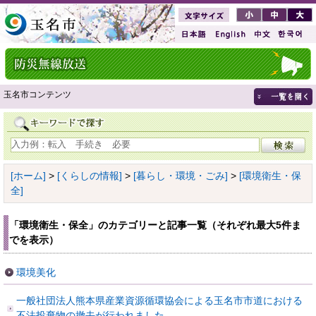
玉名市コンテンツ
[ホーム]
>
[くらしの情報]
>
[暮らし・環境・ごみ]
>
[環境衛生・保
全]
「環境衛生・保全」のカテゴリーと記事一覧（それぞれ最大5件ま
でを表示）
環境美化
一般社団法人熊本県産業資源循環協会による玉名市市道における
不法投棄物の撤去が行われました。