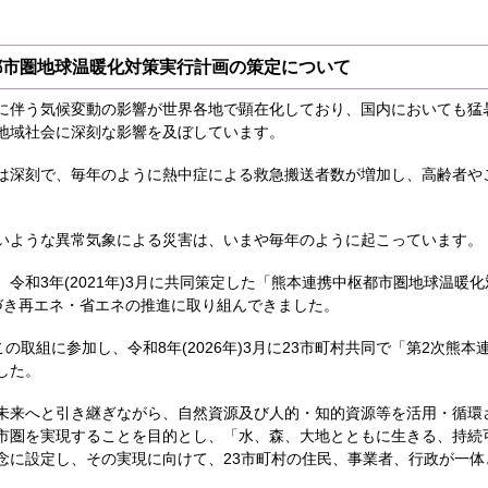
都市圏地球温暖化対策実行計画の策定について
に伴う気候変動の影響が世界各地で顕在化しており、国内においても猛
地域社会に深刻な影響を及ぼしています。
は深刻で、毎年のように熱中症による救急搬送者数が増加し、高齢者や
いような異常気象による災害は、いまや毎年のように起こっています。
令和3年(2021年)3月に共同策定した「熊本連携中枢都市圏地球温暖
づき再エネ・省エネの推進に取り組んできました。
この取組に参加し、令和8年(2026年)3月に23市町村共同で「第2次熊
した。
未来へと引き継ぎながら、自然資源及び人的・知的資源等を活用・循環
市圏を実現することを目的とし、「水、森、大地とともに生きる、持続
念に設定し、その実現に向けて、23市町村の住民、事業者、行政が一体