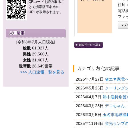
QRコードを読み取るこ
住所：
とで携帯版玉名市の
電話番号
URLが表示されます。
ファッ
[令和8年7月末日現在]
総数
61,027人
男性
29,560人
女性
31,467人
世帯数
28,649世帯
カテゴリ内 他の記事
>>> 人口速報一覧を見る
2026年7月27日
省エネ家電
2026年5月25日
クーリングシ
2026年4月7日
熱中症特別警
2026年3月23日
デコちゃん、
2026年3月5日
玉名市地球温
2025年11月6日
蛍光ランプ