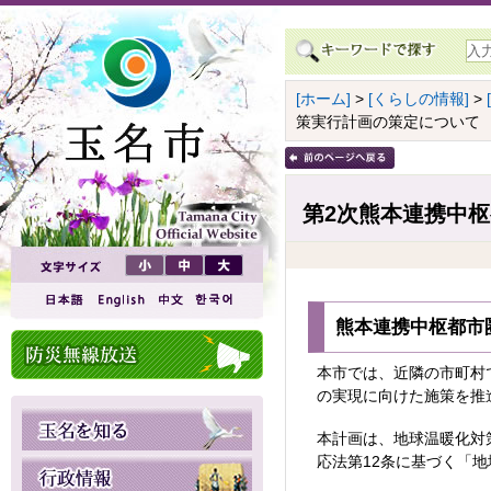
[ホーム]
>
[くらしの情報]
>
策実行計画の策定について
第2次熊本連携中
熊本連携中枢都市
本市では、近隣の市町村
の実現に向けた施策を推
本計画は、地球温暖化対
応法第12条に基づく「