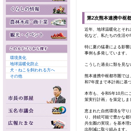
第2次熊本連携中枢
近年、地球温暖化とそれ
化など、私たちの生活や
特に夏の猛暑による影響
事例も多発しています。
環境美化
地球温暖化防止
こうした過去に類を見な
犬・ねこを飼われる方へ
熊本連携中枢都市圏では、
その他
和7年度まで本計画に基
本市も、令和5年10月に
策実行計画」を策定しま
恵まれた自然環境を守り
り、持続可能で豊かな都
共生圏の実現」を基本理
出削減に取り組みます。