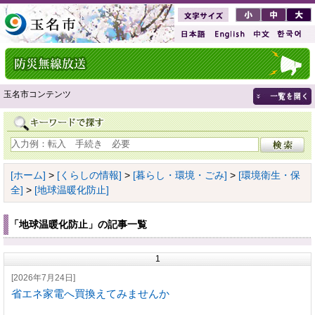
玉名市コンテンツ
[ホーム]
>
[くらしの情報]
>
[暮らし・環境・ごみ]
>
[環境衛生・保
全]
>
[地球温暖化防止]
「地球温暖化防止」の記事一覧
1
[2026年7月24日]
省エネ家電へ買換えてみませんか