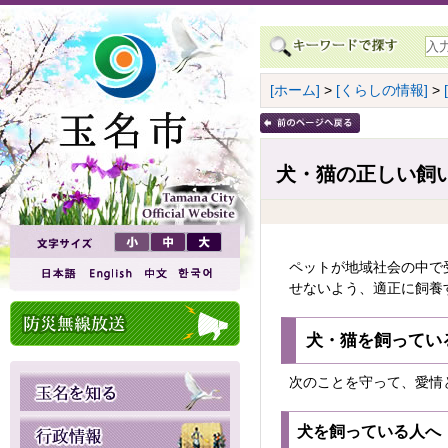
[ホーム]
>
[くらしの情報]
>
犬・猫の正しい飼
ペットが地域社会の中で
せないよう、適正に飼養
犬・猫を飼ってい
次のことを守って、愛情
犬を飼っている人へ