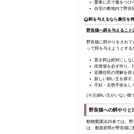
愛車に爪で傷をつけ
自宅の敷地内で野良
餌を与えるなら責任を
野良猫へ餌を与えること
野良猫に餌やりをされて
って餌を与えようとする
置き餌は絶対にしな
排泄場を必ず作り、
近隣住民の理解を得
新しい飼い主を探す
不妊・去勢手術をして
(※注)飼い主がいない
野良猫への餌やりと
動物愛護法25条では、
は、都道府県が野良猫に