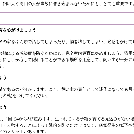
、飼い犬や周囲の人が事故に巻き込まれないためにも、とても重要です
育を心がけましょう
民の家をふん尿で汚してしまったり、物を壊してしまい、迷惑をかけて
接触による感染症を防ぐためにも、完全室内飼育に努めましょう。猫用
うにし、安心して隠れることができる場所を用意して、飼い主が十分に
す。
ょう
猫であるのが分かります。また、飼い主の責任として迷子になっても帰
た名札)をつけてください。
ょう
産し、1回で4から8頭産みます。生まれてくる子猫を育てる見込みがない
妊・去勢することによって繁殖を防ぐだけではなく、病気発生の低下や
どのメリットがあります。