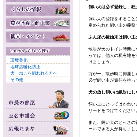
飼い犬は必ず登録し、狂
飼い犬の登録をすること(
定められた飼い主の義務
ふん尿の後始末は飼い主
散歩が犬のトイレ時間に
っては、他人の私有地を
環境美化
けましょう。
地球温暖化防止
犬・ねこを飼われる方へ
万が一、散歩時に排泄し
その他
必ず飼い主が責任を持っ
犬の放し飼いは絶対にし
飼い主にとってはかわい
リードをつけてください
また、飼い犬のとっさの
ールできる人が持ちまし