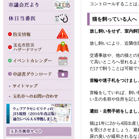
コントロールすることは
猫を飼っている人へ
放し飼いをせず、室内飼
放し飼いにより、近隣住
交通事故や、他の猫との
て高いところへ登れるよ
だけで飼うことは可能で
首輪や迷子札をつけまし
首輪をしていれば、飼い
い主の名前や住所を記し
避妊・去勢手術をしまし
猫は1年に2から4回出
を受けさせましょう。避
尿の臭いが緩和されるな