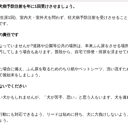
犬病予防注射を年に1回受けさせましょう。
生涯1回)、室内犬・室外犬を問わず、狂犬病予防注射を受けさせること(
です。
の責任です
なっていませんか?道路や公園等公共の場所は、本来ふん尿をさせる場
汚してしまう場合もあります。普段から、自宅で排便・排尿を済ませて
た場合に備え、ふん尿を取るためのちり紙やペットシーツ、洗い流すた
て後始末をしましょう。
ないでください
い犬かもしれませんが、「犬が苦手、恐い」と思う人もいます。犬を連
。
行動にも対応できるよう、リードは短めに持ち、犬に力負けしないよう
ょう。