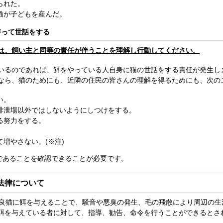
られた。
猫が子どもを産んだ。
持って世話をする
は、飼い主と同等の責任が伴うことを理解し行動してください。
いるのであれば、餌をやっている人自身に猫の世話をする責任が発生し
なら、猫のためにも、近隣の住民の皆さんの理解を得るためにも、次の
い。
排泄場以外ではしないようにしつけをする。
る努力をする。
。
増やさない。(※注)
猫であることを確認できることが必要です。
法律について
野良猫に餌を与えることで、騒音や悪臭の発生、毛の飛散により周辺の生
餌を与えている者に対して、指導、勧告、命令を行うことができるとさ