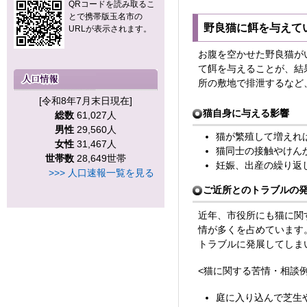
QRコードを読み取るこ
とで携帯版玉名市の
野良猫に餌を与えて
URLが表示されます。
お腹を空かせた野良猫が
て餌を与えることが、結
所の敷地で排泄するなど
[令和8年7月末日現在]
猫自身に与える影響
総数
61,027人
男性
29,560人
猫が繁殖して増えれ
女性
31,467人
猫同士の接触やけん
世帯数
28,649世帯
妊娠、出産の繰り返
>>> 人口速報一覧を見る
ご近所とのトラブルの
近年、市役所にも猫に関
情が多くを占めています
トラブルに発展してしま
<猫に関する苦情・相談例
庭に入り込んで芝生