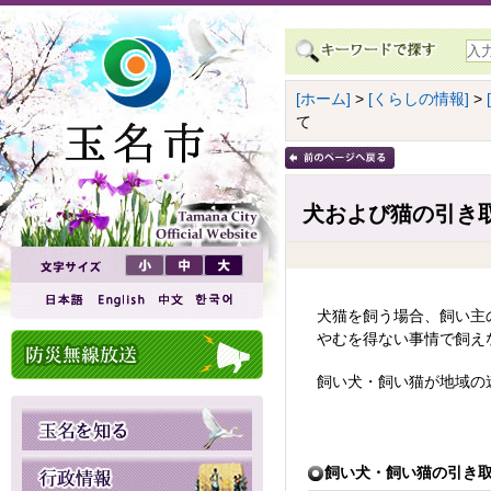
[ホーム]
>
[くらしの情報]
>
て
犬および猫の引き
犬猫を飼う場合、飼い主
やむを得ない事情で飼え
飼い犬・飼い猫が地域の
飼い犬・飼い猫の引き