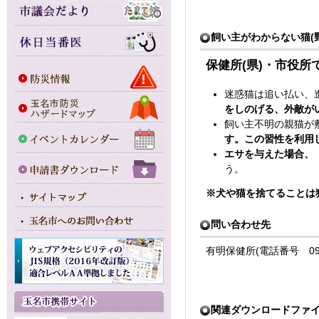
飼い主がわからない猫(
保健所(県)・市役所
迷惑猫は追い払い、
をしのげる、外敵が
飼い主不明の親猫が
す。この習性を利用
エサを与えた場合、
う。
※犬や猫を捨てることは
問い合わせ先
有明保健所(電話番号 0968
関連ダウンロードファ