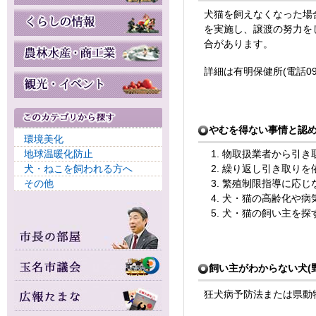
犬猫を飼えなくなった場
を実施し、譲渡の努力を
合があります。
詳細は有明保健所(電話096
やむを得ない事情と認
環境美化
地球温暖化防止
物取扱業者から引き
犬・ねこを飼われる方へ
繰り返し引き取りを
その他
繁殖制限指導に応じ
犬・猫の高齢化や病
犬・猫の飼い主を探
飼い主がわからない犬(
狂犬病予防法または県動