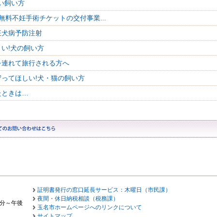
い飼い方
無料不妊手術チケットの交付事業...
狂犬病予防注射
さい!犬の飼い方
を連れて旅行される方へ
守ってほしい!犬・猫の飼い方
たときは…
証明書発行の窓口延長サービス：木曜日（市民課）
夜間・休日納税相談（税務課）
0分～午後
玉名市ホームページへのリンクについて
サイトマップ