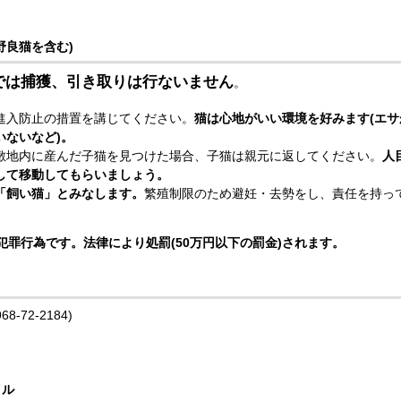
野良猫を含む)
では捕獲、引き取
りは行ないません
。
進入防止の措置を講じてください。
猫は心地がいい環境を好みます(エ
いないなど)。
敷地内に産んだ子猫を見つけた場合、子猫は親元に返してください。
人
して移動してもらいましょう。
「飼い猫」とみなします。
繁殖制限のため避妊・去勢をし、責任を持っ
犯罪行為です。法律により処罰(50万円以下の罰金)されます。
-72-2184)
イル