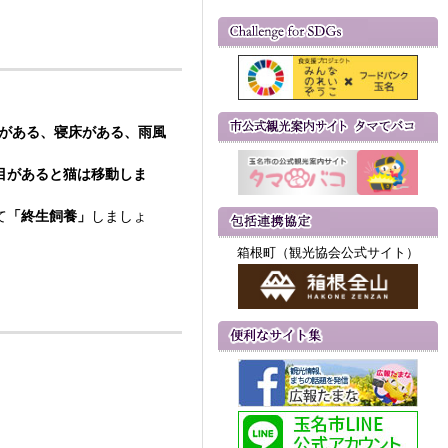
サがある、寝床がある、雨風
目があると猫は移動しま
て
「終生飼養」
しましょ
箱根町（観光協会公式サイト）