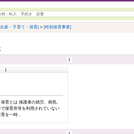
[出産・子育て・保育]
>
[特別保育事業]
覧
1
1
り保育とは 保護者の就労、病気、
等で保育所等を利用されていない
育を一時...
1