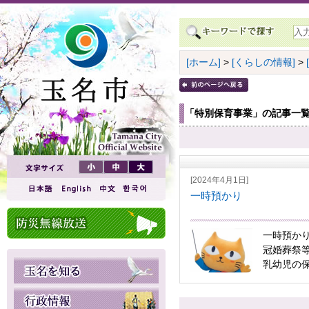
[ホーム]
>
[くらしの情報]
>
「特別保育事業」の記事一
[2024年4月1日]
一時預かり
一時預か
冠婚葬祭
乳幼児の保