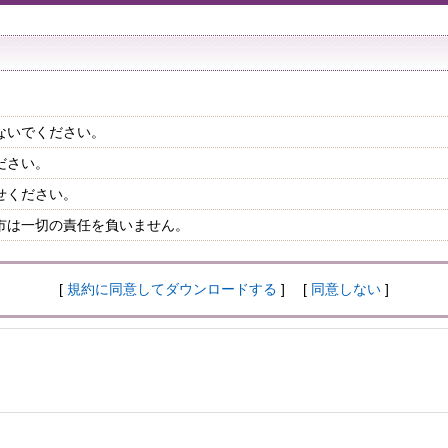
ないでください。
ださい。
せください。
市は一切の責任を負いません。
[
規約に同意してダウンロードする
] [
同意しない
]