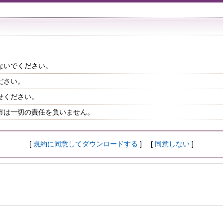
ないでください。
ださい。
せください。
市は一切の責任を負いません。
[
規約に同意してダウンロードする
] [
同意しない
]