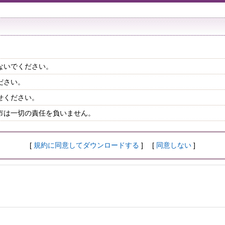
ないでください。
ださい。
せください。
市は一切の責任を負いません。
[
規約に同意してダウンロードする
] [
同意しない
]