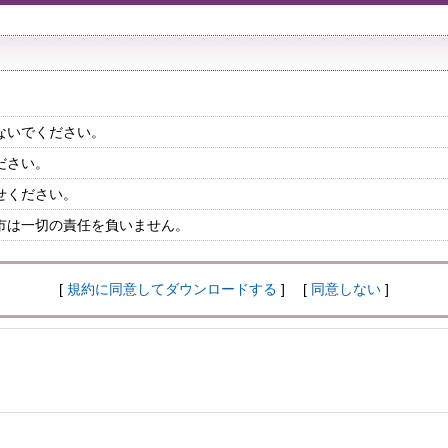
ないでください。
ださい。
せください。
市は一切の責任を負いません。
[
規約に同意してダウンロードする
] [
同意しない
]