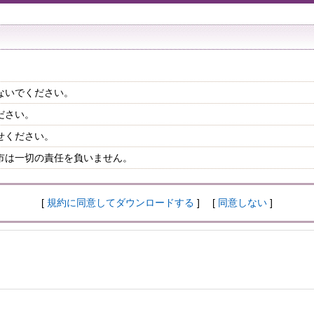
ないでください。
ださい。
せください。
市は一切の責任を負いません。
[
規約に同意してダウンロードする
] [
同意しない
]