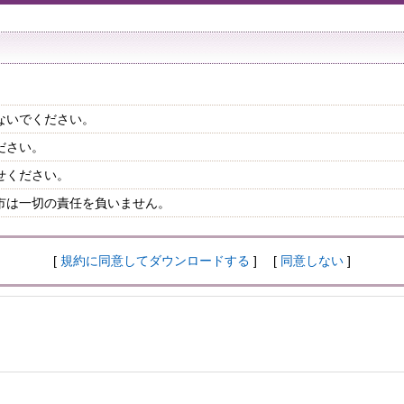
ないでください。
ださい。
せください。
市は一切の責任を負いません。
[
規約に同意してダウンロードする
] [
同意しない
]