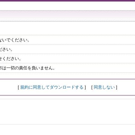
ないでください。
ださい。
せください。
市は一切の責任を負いません。
[
規約に同意してダウンロードする
] [
同意しない
]