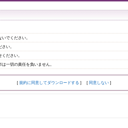
ないでください。
ださい。
せください。
市は一切の責任を負いません。
[
規約に同意してダウンロードする
] [
同意しない
]