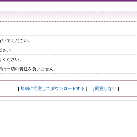
ないでください。
ださい。
せください。
市は一切の責任を負いません。
[
規約に同意してダウンロードする
] [
同意しない
]