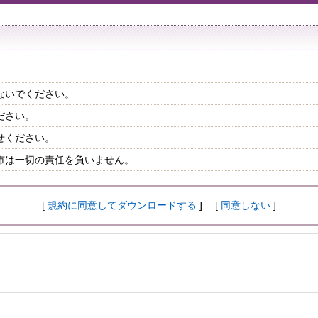
ないでください。
ださい。
せください。
市は一切の責任を負いません。
[
規約に同意してダウンロードする
] [
同意しない
]