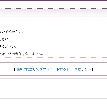
ないでください。
ださい。
せください。
市は一切の責任を負いません。
[
規約に同意してダウンロードする
] [
同意しない
]