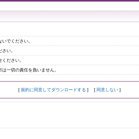
ないでください。
ださい。
せください。
市は一切の責任を負いません。
[
規約に同意してダウンロードする
] [
同意しない
]