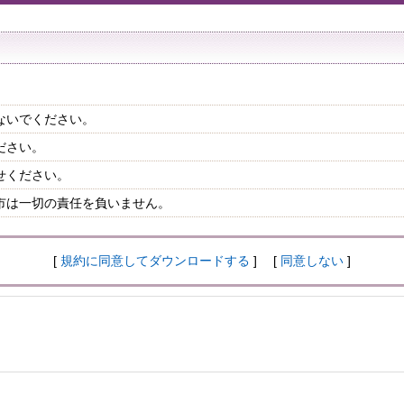
ないでください。
ださい。
せください。
市は一切の責任を負いません。
[
規約に同意してダウンロードする
] [
同意しない
]