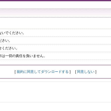
ないでください。
ださい。
せください。
市は一切の責任を負いません。
[
規約に同意してダウンロードする
] [
同意しない
]