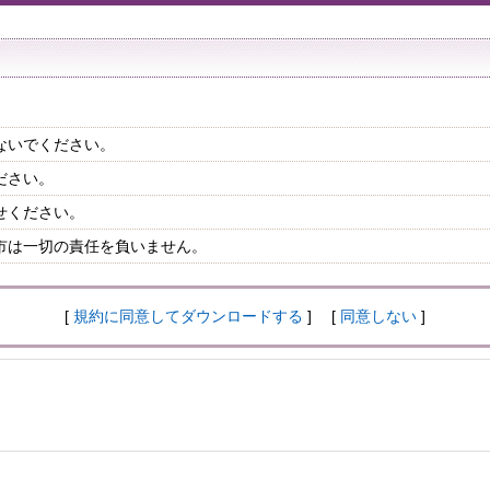
ないでください。
ださい。
せください。
市は一切の責任を負いません。
[
規約に同意してダウンロードする
] [
同意しない
]