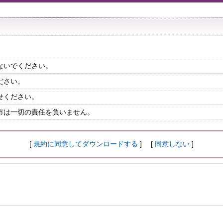
ないでください。
ださい。
せください。
市は一切の責任を負いません。
[
規約に同意してダウンロードする
] [
同意しない
]