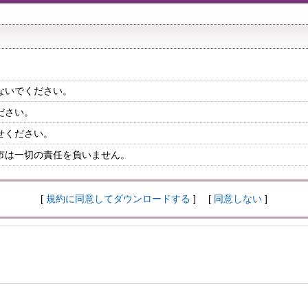
ないでください。
ださい。
せください。
市は一切の責任を負いません。
[
規約に同意してダウンロードする
] [
同意しない
]