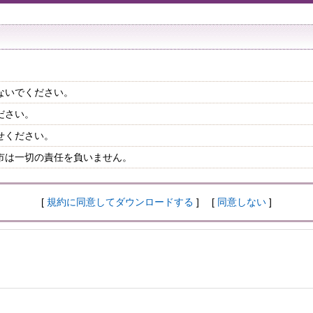
ないでください。
ださい。
せください。
市は一切の責任を負いません。
[
規約に同意してダウンロードする
] [
同意しない
]