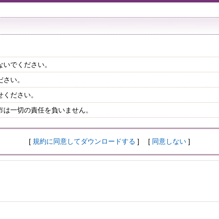
ないでください。
ださい。
せください。
市は一切の責任を負いません。
[
規約に同意してダウンロードする
] [
同意しない
]