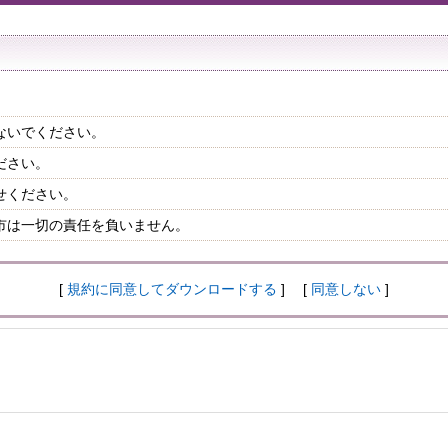
ないでください。
ださい。
せください。
市は一切の責任を負いません。
[
規約に同意してダウンロードする
] [
同意しない
]