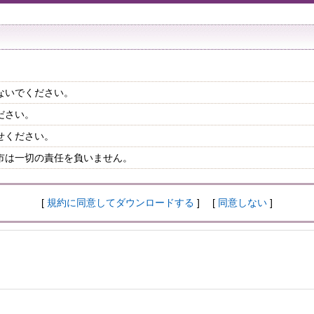
ないでください。
ださい。
せください。
市は一切の責任を負いません。
[
規約に同意してダウンロードする
] [
同意しない
]