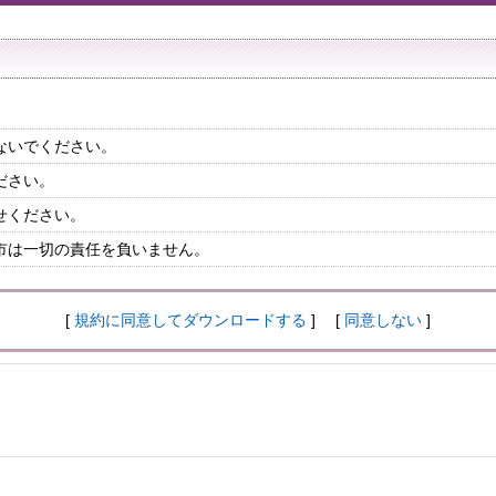
ないでください。
ださい。
せください。
市は一切の責任を負いません。
[
規約に同意してダウンロードする
] [
同意しない
]