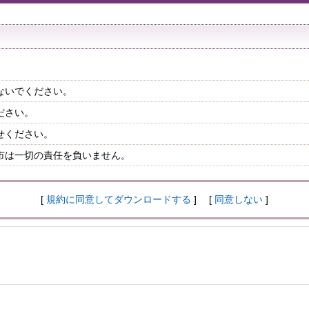
ないでください。
ださい。
せください。
市は一切の責任を負いません。
[
規約に同意してダウンロードする
] [
同意しない
]