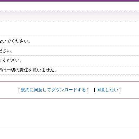
ないでください。
ださい。
せください。
市は一切の責任を負いません。
[
規約に同意してダウンロードする
] [
同意しない
]