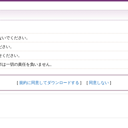
ないでください。
ださい。
せください。
市は一切の責任を負いません。
[
規約に同意してダウンロードする
] [
同意しない
]